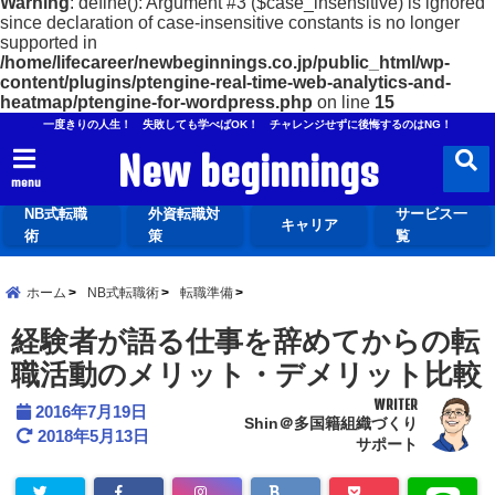
Warning
: define(): Argument #3 ($case_insensitive) is ignored
since declaration of case-insensitive constants is no longer
supported in
/home/lifecareer/newbeginnings.co.jp/public_html/wp-
content/plugins/ptengine-real-time-web-analytics-and-
heatmap/ptengine-for-wordpress.php
on line
15
一度きりの人生！ 失敗しても学べばOK！ チャレンジせずに後悔するのはNG！
New beginnings
menu
NB式転職
外資転職対
サービス一
キャリア
術
策
覧
ホーム
NB式転職術
転職準備
経験者が語る仕事を辞めてからの転
職活動のメリット・デメリット比較
WRITER
2016年7月19日
Shin＠多国籍組織づくり
2018年5月13日
サポート