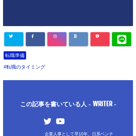
転職準備
転職のタイミング
WRITER
この記事を書いている人 -
-
企業人事として早10年、日系ベンチ