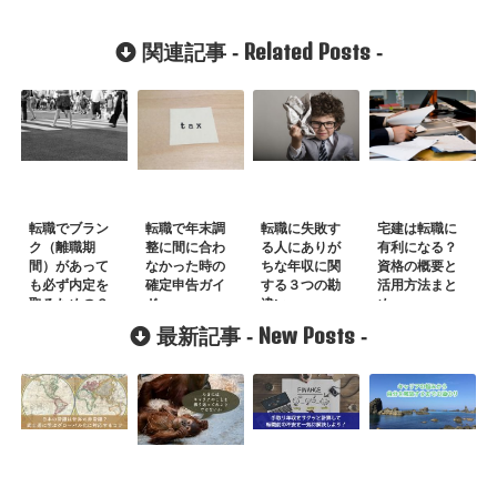
Related Posts
関連記事 -
-
転職でブラン
転職で年末調
転職に失敗す
宅建は転職に
ク（離職期
整に間に合わ
る人にありが
有利になる？
間）があって
なかった時の
ちな年収に関
資格の概要と
も必ず内定を
確定申告ガイ
する３つの勘
活用方法まと
取るための３
ド
違い
め
つの行動
New Posts
最新記事 -
-