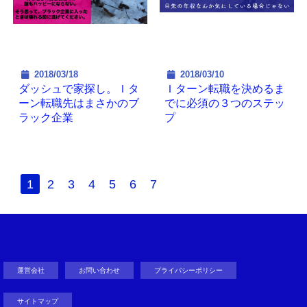
2018/03/18
2018/03/10
ダッシュで家探し。Ｉタ
Ｉターン転職を決めるま
ーン転職先はまさかのブ
でに必須の３つのステッ
ラック企業
プ
1
2
3
4
5
6
7
運営会社
お問い合わせ
プライバシーポリシー
サイトマップ