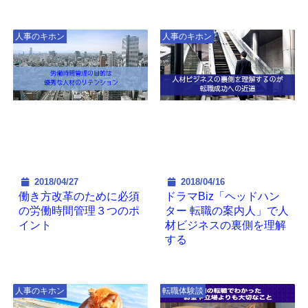
人事のキホン
人事のキホン
2018/04/27
2018/04/16
働き方改革のために必須
ドラマBiz「ヘッドハン
の労働時間管理３つのポ
ター 転職の案内人」で人
イント
材ビジネスの裏側を理解
する
人事のキホン
転職体験談