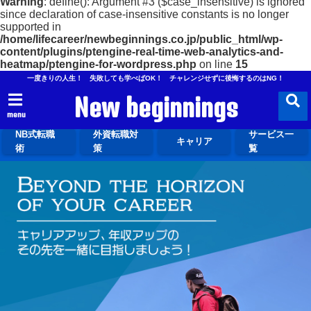
Warning
: define(): Argument #3 ($case_insensitive) is ignored
since declaration of case-insensitive constants is no longer
supported in
/home/lifecareer/newbeginnings.co.jp/public_html/wp-
content/plugins/ptengine-real-time-web-analytics-and-
heatmap/ptengine-for-wordpress.php
on line
15
一度きりの人生！ 失敗しても学べばOK！ チャレンジせずに後悔するのはNG！
New beginnings
menu
NB式転職
外資転職対
サービス一
キャリア
術
策
覧