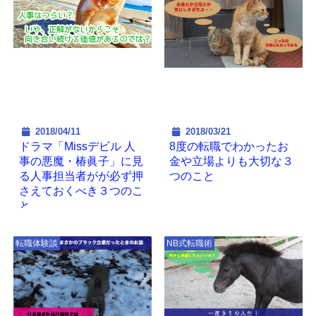
2018/04/11
2018/03/21
ドラマ「Missデビル 人
8度の転職でわかったお
事の悪魔・椿眞子」に見
金や立場よりも大切な３
る人事担当者がが必ず押
つのこと
さえておくべき３つのこ
と
転職体験談
NB式転職術