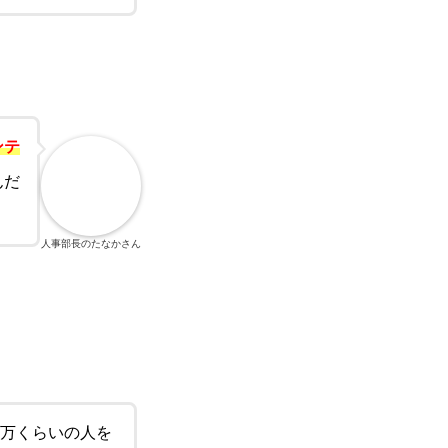
ンテ
んだ
人事部長のたなかさん
0万くらいの人を