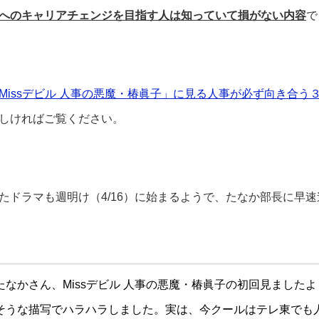
へのキャリアチェンジを目指す人は知っていて損がない内容
で
Missデビル 人事の悪魔・椿眞子」に見る人事が必ず向き合う
しければご覧ください。
たドラマも週明け（4/16）に始まるようで、たなか部長に早
たなかさん、Missデビル 人事の悪魔・椿眞子の初回見ました
そうな描写でハラハラしました。実は、今クールはテレ東でも