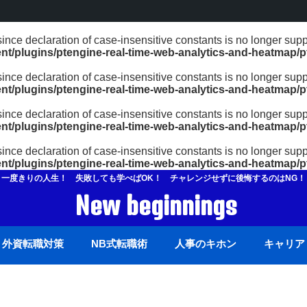
since declaration of case-insensitive constants is no longer supp
ent/plugins/ptengine-real-time-web-analytics-and-heatmap/
since declaration of case-insensitive constants is no longer supp
ent/plugins/ptengine-real-time-web-analytics-and-heatmap/
since declaration of case-insensitive constants is no longer supp
ent/plugins/ptengine-real-time-web-analytics-and-heatmap/
since declaration of case-insensitive constants is no longer supp
ent/plugins/ptengine-real-time-web-analytics-and-heatmap/
一度きりの人生！ 失敗しても学べばOK！ チャレンジせずに後悔するのはNG！
New beginnings
外資転職対策
NB式転職術
人事のキホン
キャリア