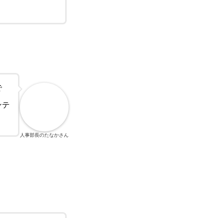
で
ンテ
人事部長のたなかさん