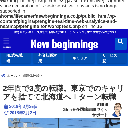
Warning
: define(): Argument #3 ($case_insensitive) is ignored
since declaration of case-insensitive constants is no longer
supported in
/home/lifecareer/newbeginnings.co.jp/public_html/wp-
content/plugins/ptengine-real-time-web-analytics-and-
heatmap/ptengine-for-wordpress.php
on line
15
一度きりの人生！ 失敗しても学べばOK！ チャレンジせずに後悔するのはNG！
New beginnings
menu
NB式転職
外資転職対
サービス一
キャリア
術
策
覧
ホーム
転職体験談
2年間で3度の転職。東京でのキャリ
アを捨てて北海道へＩターン転職
WRITER
2018年2月25日
Shin＠多国籍組織づくり
2018年3月2日
サポート