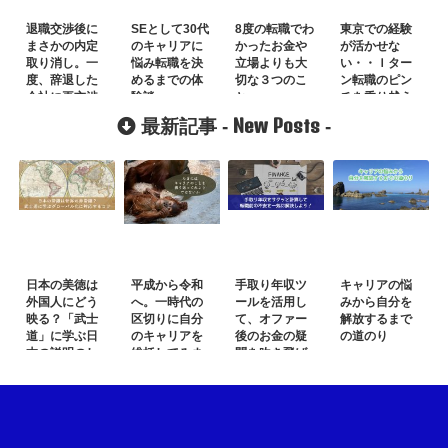
退職交渉後に
SEとして30代
8度の転職でわ
東京での経験
まさかの内定
のキャリアに
かったお金や
が活かせな
取り消し。一
悩み転職を決
立場よりも大
い・・Ｉター
度、辞退した
めるまでの体
切な３つのこ
ン転職のピン
会社に再交渉
験談
と
チを乗り越え
るには？
New Posts
最新記事 -
-
日本の美徳は
平成から令和
手取り年収ツ
キャリアの悩
外国人にどう
へ。一時代の
ールを活用し
みから自分を
映る？「武士
区切りに自分
て、オファー
解放するまで
道」に学ぶ日
のキャリアを
後のお金の疑
の道のり
本の説明のし
総括してみま
問を吹き飛ば
かた
した
そう！