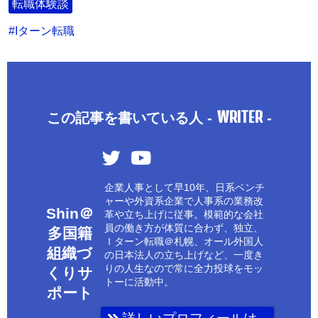
転職体験談
Iターン転職
WRITER
この記事を書いている人 -
-
企業人事として早10年、日系ベンチ
ャーや外資系企業で人事系の業務改
Shin＠
革や立ち上げに従事。模範的な会社
員の働き方が体質に合わず、独立、
多国籍
Ｉターン転職＠札幌、オール外国人
組織づ
の日本法人の立ち上げなど、一度き
りの人生なので常に全力投球をモッ
くりサ
トーに活動中。
ポート