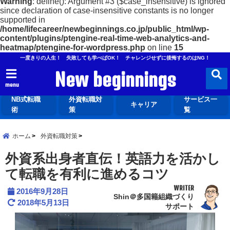
Warning
: define(): Argument #3 ($case_insensitive) is ignored
since declaration of case-insensitive constants is no longer
supported in
/home/lifecareer/newbeginnings.co.jp/public_html/wp-
content/plugins/ptengine-real-time-web-analytics-and-
heatmap/ptengine-for-wordpress.php
on line
15
一度きりの人生！ 失敗しても学べばOK！ チャレンジせずに後悔するのはNG！
New beginnings
menu
NB式転職
外資転職対
サービス一
キャリア
術
策
覧
ホーム
外資転職対策
外資系出身者直伝！英語力を活かし
て転職を有利に進めるコツ
WRITER
2016年9月28日
Shin＠多国籍組織づくり
2018年5月13日
サポート