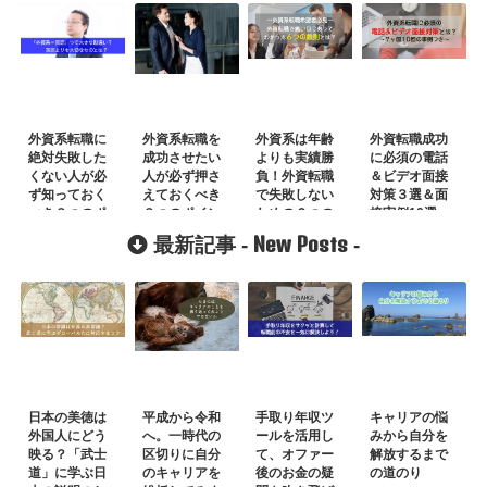
外資系転職に
外資系転職を
外資系は年齢
外資転職成功
絶対失敗した
成功させたい
よりも実績勝
に必須の電話
くない人が必
人が必ず押さ
負！外資転職
＆ビデオ面接
ず知っておく
えておくべき
で失敗しない
対策３選＆面
べき３つのポ
３つのポイン
ための６つの
接実例10選
イント
ト
鉄則
New Posts
最新記事 -
-
日本の美徳は
平成から令和
手取り年収ツ
キャリアの悩
外国人にどう
へ。一時代の
ールを活用し
みから自分を
映る？「武士
区切りに自分
て、オファー
解放するまで
道」に学ぶ日
のキャリアを
後のお金の疑
の道のり